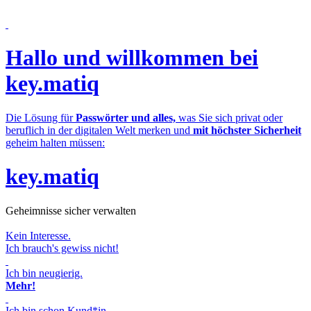
Hallo und willkommen bei
key.matiq
Die Lösung für
Passwörter und alles,
was Sie sich privat oder
beruflich in der digitalen Welt merken und
mit höchster Sicherheit
geheim halten müssen:
key.matiq
Geheimnisse sicher verwalten
Kein Interesse.
Ich brauch's gewiss nicht!
Ich bin neugierig.
Mehr!
Ich bin schon Kund*in.