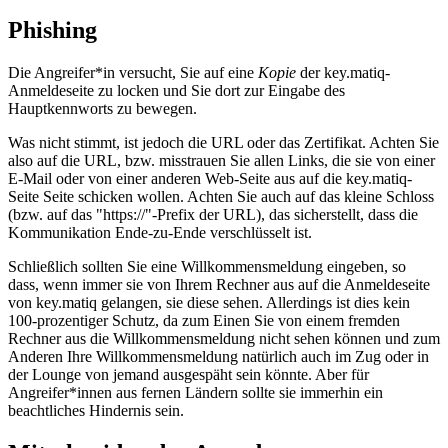
Phishing
Die Angreifer*in versucht, Sie auf eine
Kopie
der key.matiq-
Anmeldeseite zu locken und Sie dort zur Eingabe des
Hauptkennworts zu bewegen.
Was nicht stimmt, ist jedoch die URL oder das Zertifikat. Achten Sie
also auf die URL, bzw. misstrauen Sie allen Links, die sie von einer
E-Mail oder von einer anderen Web-Seite aus auf die key.matiq-
Seite Seite schicken wollen. Achten Sie auch auf das kleine Schloss
(bzw. auf das "https://"-Prefix der URL), das sicherstellt, dass die
Kommunikation Ende-zu-Ende verschlüsselt ist.
Schließlich sollten Sie eine Willkommensmeldung eingeben, so
dass, wenn immer sie von Ihrem Rechner aus auf die Anmeldeseite
von key.matiq gelangen, sie diese sehen.
Al­ler­dings
ist dies kein
100-prozentiger Schutz, da zum Einen Sie von einem fremden
Rechner aus die Willkommensmeldung nicht sehen können und zum
Anderen Ihre Willkommensmeldung natürlich auch im Zug oder in
der Lounge von jemand ausgespäht sein könnte. Aber für
Angreifer*innen aus fernen Ländern sollte sie immerhin ein
beachtliches Hindernis sein.