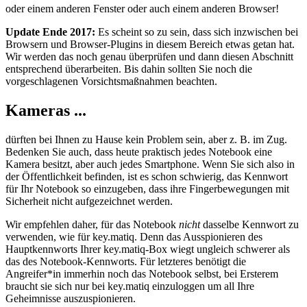
oder einem anderen Fenster oder auch einem anderen Browser!
Update Ende 2017:
Es scheint so zu sein, dass sich inzwischen bei
Browsern und Browser-Plugins in diesem Bereich etwas getan hat.
Wir werden das noch genau überprüfen und dann diesen Abschnitt
entsprechend überarbeiten. Bis dahin sollten Sie noch die
vorgeschlagenen Vorsichtsmaßnahmen beachten.
Kameras ...
dürften bei Ihnen zu Hause kein Problem sein, aber z. B. im Zug.
Bedenken Sie auch, dass heute praktisch jedes Notebook eine
Kamera besitzt, aber auch jedes Smartphone. Wenn Sie sich also in
der Öffentlichkeit befinden, ist es schon schwierig, das Kennwort
für Ihr Notebook so einzugeben, dass ihre Fingerbewegungen mit
Sicherheit nicht aufgezeichnet werden.
Wir empfehlen daher, für das Notebook
nicht
dasselbe Kennwort zu
verwenden, wie für key.matiq. Denn das Ausspionieren des
Hauptkennworts Ihrer key.matiq-Box wiegt
un­gleich
schwerer als
das des Notebook-Kennworts. Für letzteres benötigt die
Angreifer*in immerhin noch das Notebook selbst, bei Ersterem
braucht sie sich nur bei key.matiq einzuloggen um all Ihre
Geheimnisse auszuspionieren.