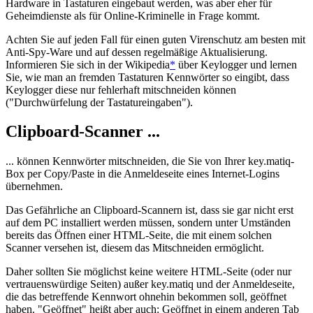
Hardware in Tastaturen eingebaut werden, was aber eher für
Geheimdienste als für Online-Kriminelle in Frage kommt.
Achten Sie auf jeden Fall für einen guten Virenschutz am besten mit
Anti-Spy-Ware und auf dessen regelmäßige Aktualisierung.
Informieren Sie sich in der Wikipedia
*
über Keylogger und lernen
Sie, wie man an fremden Tastaturen Kennwörter so eingibt, dass
Keylogger diese nur fehlerhaft mitschneiden können
("Durchwürfelung der Tastatureingaben").
Clipboard-Scanner ...
... können Kennwörter mitschneiden, die Sie von Ihrer key.matiq-
Box per Copy/Paste in die Anmeldeseite eines Internet-Logins
übernehmen.
Das Gefährliche an Clipboard-Scannern ist, dass sie gar nicht erst
auf dem PC installiert werden müssen, sondern unter Umständen
bereits das Öffnen einer HTML-Seite, die mit einem solchen
Scanner versehen ist, diesem das Mitschneiden ermöglicht.
Daher sollten Sie möglichst keine weitere HTML-Seite (oder nur
vertrauenswürdige Seiten) außer key.matiq und der Anmeldeseite,
die das betreffende Kennwort ohnehin bekommen soll, geöffnet
haben. "Geöffnet" heißt aber auch: Geöffnet in einem anderen Tab