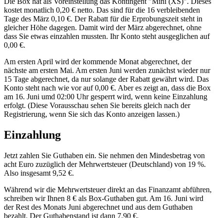
Die Box hat als Voreinstellung das Kontingent "Mini (XS)". Dieses
kostet monatlich 0,20 € netto. Das sind für die 16 verbleibenden
Tage des März 0,10 €. Der Rabatt für die Erprobungszeit steht in
gleicher Höhe dagegen. Damit wird der März abgerechnet, ohne
dass Sie etwas einzahlen mussten. Ihr Konto steht ausgeglichen auf
0,00 €.
Am ersten April wird der kommende Monat abgerechnet, der
nächste am ersten Mai. Am ersten Juni werden zunächst wieder nur
15 Tage abgerechnet, da nur solange der Rabatt gewährt wird. Das
Konto steht nach wie vor auf 0,00 €. Aber es zeigt an, dass die Box
am 16. Juni umd 02:00 Uhr gesperrt wird, wenn keine Einzahlung
erfolgt. (Diese Vorausschau sehen Sie bereits gleich nach der
Registrierung, wenn Sie sich das Konto anzeigen lassen.)
Einzahlung
Jetzt zahlen Sie Guthaben ein. Sie nehmen den Mindesbetrag von
acht Euro zuzüglich der Mehrwertsteuer (Deutschland) von 19 %.
Also insgesamt 9,52 €.
Während wir die Mehrwertsteuer direkt an das Finanzamt abführen,
schreiben wir Ihnen 8 € als Box-Guthaben gut. Am 16. Juni wird
der Rest des Monats Juni
ab­ge­rech­net
und aus dem Guthaben
bezahlt. Der Guthabenstand ist dann 7,90 €.