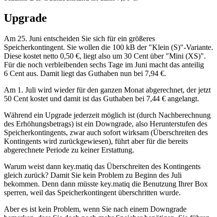
Upgrade
Am 25. Juni entscheiden Sie sich für ein größeres
Speicherkontingent. Sie wollen die 100 kB der "Klein (S)"-Variante.
Diese kostet netto 0,50 €, liegt also um 30 Cent über "Mini (XS)".
Für die noch verbleibenden sechs Tage im Juni macht das anteilig
6 Cent aus. Damit liegt das Guthaben nun bei 7,94 €.
Am 1. Juli wird wieder für den ganzen Monat abgerechnet, der jetzt
50 Cent kostet und damit ist das Guthaben bei 7,44 € angelangt.
Während ein Upgrade jederzeit möglich ist (durch Nachberechnung
des
Er­hö­hungs­be­trags
) ist ein Downgrade, also Herunterstufen des
Speicherkontingents, zwar auch sofort wirksam (Überschreiten des
Kontingents wird zurückgewiesen), führt aber für die bereits
abgerechnete Periode zu keiner Erstattung.
Warum weist dann key.matiq das Überschreiten des Kontingents
gleich zurück? Damit Sie kein Problem zu Beginn des Juli
bekommen. Denn dann müsste key.matiq die Benutzung Ihrer Box
sperren, weil das Speicherkontingent
über­schrit­ten
wurde.
Aber es ist kein Problem, wenn Sie nach einem Downgrade