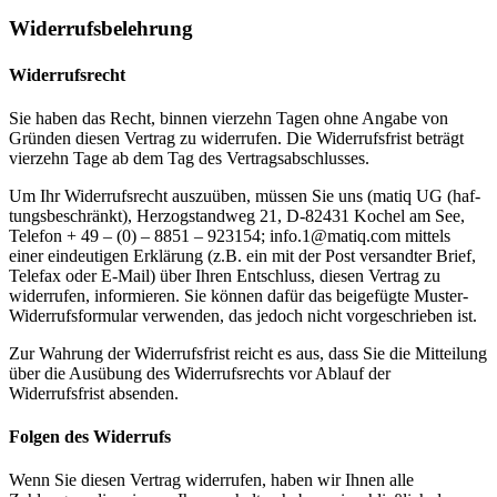
Widerrufsbelehrung
Widerrufsrecht
Sie haben das Recht, binnen vierzehn Tagen ohne Angabe von
Gründen diesen Vertrag zu widerrufen. Die Widerrufsfrist beträgt
vierzehn Tage ab dem Tag des Vertragsabschlusses.
Um Ihr Widerrufsrecht auszuüben, müssen Sie uns (matiq UG
(haf­
tungs­be­schränkt),
Herzogstandweg 21, D-82431 Kochel am See,
Telefon + 49 – (0) – 8851 – 923154;
info.1@matiq.com
mittels
einer eindeutigen Erklärung (z.B. ein mit der Post versandter Brief,
Telefax oder E-Mail) über Ihren Entschluss, diesen Vertrag zu
widerrufen, informieren. Sie können dafür das beigefügte
Muster-​
Wi­der­rufs­for­mu­lar
verwenden, das jedoch nicht vorgeschrieben ist.
Zur Wahrung der Widerrufsfrist reicht es aus, dass Sie die Mitteilung
über die
Ausübung
des Widerrufsrechts vor Ablauf der
Widerrufsfrist absenden.
Folgen des Widerrufs
Wenn Sie diesen Vertrag widerrufen, haben wir Ihnen alle