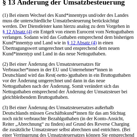
§ 13 Änderung der Umsatzbesteuerung
(1) Bei einem Wechsel des Kund*innentyps und/oder des Landes
muss die unterschiedliche Umsatzbesteuerung berücksichtigt
werden. Der Dienstleister kann hierzu analog zu dem Vorgehen in
§ 12 Ab­satz (4)
ein Entgelt von einem Eurocent vom Nettoguthaben
verlangen. Sodann wird das Guthaben entsprechend dem bisherigen
Kund*innentyp und Land wie in
§ 12 Ab­satz (4)
in einen
Übertragungswert umgerechnet und ensprechend dem neuen
Kund*innentyp und Land in das neue Nettoguthaben.
(2) Bei einer Änderung des Umsatzsteuersatzes für
Verbraucher*innen in der EU und Unternehmer*innen in
Deutschland wird das Rest(-netto-)guthaben in ein Bruttoguthaben
vor der Änderung umgerechnet und dann in das neue
Nettoguthaben nach der Änderung. Somit verändert sich das
Nettoguthaben entsprechend der Änderung der Umsatzsteuer bei
gleichbleibendem Bruttoguthaben.
(3) Bei einer Änderung des Umsatzsteuersatzes außerhalb
Deutschlands müssen
Ge­schäfts­kun­d*in­nen
für das am Stichtag
noch nicht verbrauchte Bezahlguthaben (in der Konto-Ansicht,
Reiter „Abrechnung“ zu finden) auf Grund des Reverse Charging
die zusätzliche Umsatzsteuer selbst abrechnen und entrichten. (Bei
einer Verringerung des Umsatzsteuersatzes können Sie entsprechend