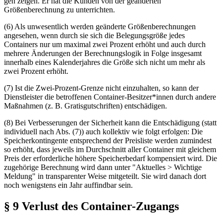
gen
zeigen. Er hat die Kunden von der geänderten
Größenberechnung zu unterrichten.
(6) Als unwesentlich werden geänderte Größenberechnungen
angesehen, wenn durch sie sich die Belegungsgröße jedes
Containers nur um maximal zwei Prozent erhöht und auch durch
mehrere
Än­de­run­gen
der Berechnungslogik in Folge insgesamt
innerhalb eines Kalenderjahres die Größe sich nicht um mehr als
zwei Prozent erhöht.
(7) Ist die Zwei-Prozent-Grenze nicht einzuhalten, so kann der
Dienstleister die betroffenen Container-Besitzer*innen durch andere
Maßnahmen (z. B. Gratisgutschriften) entschädigen.
(8) Bei Verbesserungen der Sicherheit kann die Entschädigung (statt
individuell nach Abs. (7)) auch kollektiv wie folgt erfolgen: Die
Speicherkontingente entsprechend der Preisliste werden zumindest
so erhöht, dass jeweils im Durchschnitt aller Container mit gleichem
Preis der erforderliche höhere Speicherbedarf kompensiert wird. Die
zugehörige Berechnung wird dann unter "Aktuelles > Wichtige
Meldung" in transparenter Weise mitgeteilt. Sie wird danach dort
noch wenigstens ein Jahr auffindbar sein.
§ 9 Verlust des Container-Zugangs