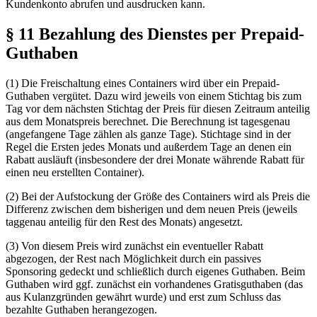
Kundenkonto abrufen und ausdrucken kann.
§ 11 Bezahlung des Dienstes per Prepaid-
Guthaben
(1) Die Freischaltung eines Containers wird über ein Prepaid-
Guthaben vergütet. Dazu wird jeweils von einem Stichtag bis zum
Tag vor dem nächsten Stichtag der Preis für diesen Zeitraum anteilig
aus dem Monatspreis berechnet. Die Berechnung ist tagesgenau
(angefangene Tage zählen als ganze Tage). Stichtage sind in der
Regel die Ersten jedes Monats und außerdem Tage an denen ein
Rabatt ausläuft (insbesondere der drei Monate währende Rabatt für
einen neu erstellten Container).
(2) Bei der Aufstockung der Größe des Containers wird als Preis die
Differenz zwischen dem bisherigen und dem neuen Preis (jeweils
taggenau anteilig für den Rest des Monats) angesetzt.
(3) Von diesem Preis wird zunächst ein eventueller Rabatt
abgezogen, der Rest nach
Mög­lich­keit
durch ein passives
Sponsoring gedeckt und schließlich durch eigenes Guthaben. Beim
Guthaben wird ggf. zunächst ein vorhandenes Gratisguthaben (das
aus Kulanzgründen gewährt wurde) und erst zum Schluss das
bezahlte Guthaben herangezogen.