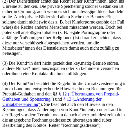
(2) Der Dienstleister achtet das Recht seiner Kund*innen, auch ins
Unreine zu denken. Die private Speicherung solcher Gedanken ist
daher in Ordnung, auch wenn es sich um abwegige Ideen handeln
sollte. Auch private Bilder sind allein Sache der Benutzer*in,
solange damit nicht (wie das z. B. bei Kinderpornographie der Fall
wäre) die Rechte anderer Menschen missachtet werden. Doch bei
potenziell anstößigen Inhalten (z. B. legale Pornographie oder
abfällige
Äu­ße­run­gen
über Religionen) ist darauf zu achten, dass
diese nur verschlüsselt abgespeichert werden, um die
Mitarbeiter*innen des Dienstleisters damit auch nicht zufällig zu
belästigen.
(3) Die Kund*in darf nicht gezielt den key.matiq-Betrieb stören,
andere Nutzer*innen auszuspähen oder zu behindern versuchen
oder ihnen eine Kontaktaufnahme aufdrängen.
(4) Der Kund*in beachtet die Regeln für die Umsatzversteuerung in
ihrem Land und entsprechende Hinweise in den Rechnungen für
Prepaid-Guthaben und den §§
§ 12 („Übertragung von Prepaid-
Guthaben und Sponsoring“)
und
§ 13 („Änderung der
Umsatzbesteuerung“)
. Sie beachtet auch den Hinweis in den
Rechnungen, dass Änderungen von Kund*innentyp oder Land in
der Regel vor dem Termin, wenn danach aber zumindest zeitnah in
die angegebene Rechnungsadresse zu übertragen sind (über
Bearbeitung des Kontos, Reiter "Rechnungsadresse").