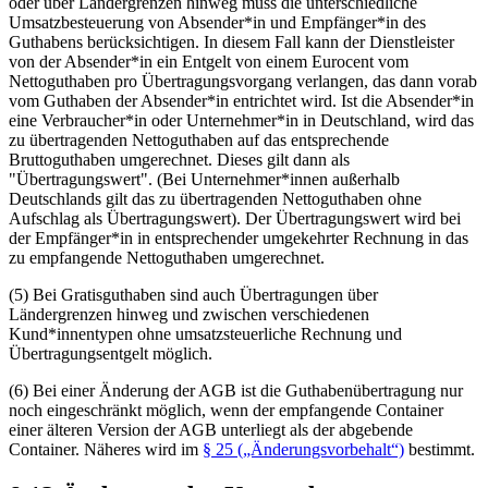
oder über Ländergrenzen hinweg muss die unterschiedliche
Umsatzbesteuerung von Absender*in und Empfänger*in des
Guthabens berücksichtigen. In diesem Fall kann der Dienstleister
von der Absender*in ein Entgelt von einem Eurocent vom
Nettoguthaben pro Übertragungsvorgang verlangen, das dann vorab
vom Guthaben der Absender*in entrichtet wird. Ist die Absender*in
eine Verbraucher*in oder Unternehmer*in in Deutschland, wird das
zu übertragenden Nettoguthaben auf das entsprechende
Bruttoguthaben umgerechnet. Dieses gilt dann als
"Übertragungswert". (Bei Unternehmer*innen außerhalb
Deutschlands gilt das zu übertragenden Nettoguthaben ohne
Aufschlag als Übertragungswert). Der Übertragungswert wird bei
der Empfänger*in in entsprechender umgekehrter Rechnung in das
zu empfangende Nettoguthaben umgerechnet.
(5) Bei Gratisguthaben sind auch Übertragungen über
Ländergrenzen hinweg und zwischen verschiedenen
Kund*innentypen ohne umsatzsteuerliche Rechnung und
Übertragungsentgelt möglich.
(6) Bei einer Änderung der AGB ist die Guthabenübertragung nur
noch eingeschränkt möglich, wenn der empfangende Container
einer älteren Version der AGB unterliegt als der abgebende
Container. Näheres wird im
§ 25 („Än­de­rungs­vor­be­halt“)
bestimmt.