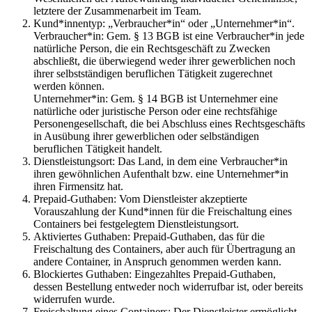
letztere der Zusammenarbeit im Team.
Kund*innentyp: „Verbraucher*in“ oder „Unternehmer*in“.
Verbraucher*in: Gem. § 13 BGB ist eine Verbraucher*in jede
natürliche Person, die ein Rechtsgeschäft zu Zwecken
abschließt, die überwiegend weder ihrer gewerblichen noch
ihrer
selbst­stän­di­gen
beruflichen Tätigkeit zugerechnet
werden können.
Unternehmer*in: Gem. § 14 BGB ist Unternehmer eine
natürliche oder juristische Person oder eine rechtsfähige
Personengesellschaft, die bei Abschluss eines Rechtsgeschäfts
in
Aus­übung
ihrer gewerblichen oder selbständigen
beruflichen Tätigkeit handelt.
Dienstleistungsort: Das Land, in dem eine Verbraucher*in
ihren gewöhnlichen Aufenthalt bzw. eine Unternehmer*in
ihren Firmensitz hat.
Prepaid-Guthaben: Vom Dienstleister akzeptierte
Vorauszahlung der Kund*innen für die Freischaltung eines
Containers bei festgelegtem Dienstleistungsort.
Aktiviertes Guthaben: Prepaid-Guthaben, das für die
Freischaltung des Containers, aber auch für
Über­tra­gung
an
andere Container, in Anspruch genommen werden kann.
Blockiertes Guthaben: Eingezahltes Prepaid-Guthaben,
dessen Bestellung entweder noch widerrufbar ist, oder bereits
widerrufen wurde.
Freischaltung eines Containers: Der Dienstleister ermöglicht