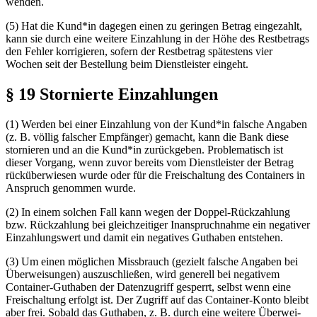
wenden.
(5) Hat die Kund*in dagegen einen zu geringen Betrag eingezahlt,
kann sie durch eine weitere Einzahlung in der Höhe des Restbetrags
den Fehler korrigieren, sofern der Restbetrag spätestens vier
Wochen seit der Bestellung beim Dienstleister eingeht.
§ 19 Stornierte Einzahlungen
(1) Werden bei einer Einzahlung von der Kund*in falsche Angaben
(z. B. völlig falscher Empfänger) gemacht, kann die Bank diese
stornieren und an die Kund*in zurückgeben. Problematisch ist
dieser Vorgang, wenn zuvor bereits vom Dienstleister der Betrag
rücküberwiesen wurde oder für die Freischaltung des Containers in
Anspruch genommen wurde.
(2) In einem solchen Fall kann wegen der Doppel-Rückzahlung
bzw. Rückzahlung bei gleichzeitiger Inanspruchnahme ein negativer
Einzahlungswert und damit ein negatives Guthaben entstehen.
(3) Um einen möglichen Missbrauch (gezielt falsche Angaben bei
Überweisungen)
aus­zu­schlie­ßen
, wird generell bei negativem
Container-Guthaben der Datenzugriff gesperrt, selbst wenn eine
Freischaltung erfolgt ist. Der Zugriff auf das Container-Konto bleibt
aber frei. Sobald das Guthaben, z. B. durch eine weitere
Über­wei­