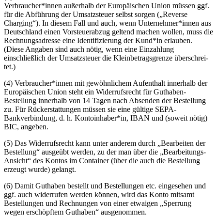
Verbraucher*innen außerhalb der Europäischen Union müssen ggf.
für die Abführung der Umsatzsteuer selbst sorgen („Reverse
Charging“). In diesem Fall und auch, wenn Unternehmer*innen aus
Deutschland einen Vorsteuerabzug geltend machen wollen, muss die
Rechnungsadresse eine Identifizierung der Kund*in erlauben.
(Diese Angaben sind auch nötig, wenn eine Einzahlung
einschließlich der Umsatzsteuer die Kleinbetragsgrenze
über­schrei­
tet
.)
(4) Verbraucher*innen mit gewöhnlichem Aufenthalt innerhalb der
Europäischen Union steht ein Widerrufsrecht für Guthaben-
Bestellung innerhalb von 14 Tagen nach Absenden der Bestellung
zu. Für
Rück­er­stat­tun­gen
müssen sie eine gültige SEPA-
Bankverbindung, d. h. Kontoinhaber*in, IBAN und (soweit nötig)
BIC, angeben.
(5) Das Widerrufsrecht kann unter anderem durch „Bearbeiten der
Bestellung“ ausgeübt werden, zu der man über die „Bearbeitungs-
Ansicht“ des Kontos im Container (über die auch die Bestellung
erzeugt wurde) gelangt.
(6) Damit Guthaben bestellt und Bestellungen etc. eingesehen und
ggf. auch widerrufen werden können, wird das Konto mitsamt
Bestellungen und Rechnungen von einer etwaigen „Sperrung
wegen
er­schöpf­tem
Guthaben“ ausgenommen.