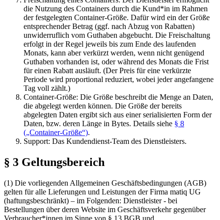
die Nutzung des Containers durch die Kund*in im Rahmen
der festgelegten Container-Größe. Dafür wird ein der Größe
entsprechender Betrag (ggf. nach Abzug von Rabatten)
unwiderruflich vom Guthaben abgebucht. Die Freischaltung
erfolgt in der Regel jeweils bis zum Ende des laufenden
Monats, kann aber verkürzt werden, wenn nicht genügend
Guthaben vorhanden ist, oder während des Monats die Frist
für einen Rabatt ausläuft. (Der Preis für eine verkürzte
Periode wird proportional reduziert, wobei jeder angefangene
Tag voll zählt.)
Container-Größe: Die Größe beschreibt die Menge an Daten,
die abgelegt werden können. Die Größe der bereits
abgelegten Daten ergibt sich aus einer serialisierten Form der
Daten, bzw. deren Länge in Bytes. Details siehe
§ 8
(„Container-Größe“)
.
Support: Das Kundendienst-Team des Dienstleisters.
§ 3 Geltungsbereich
(1) Die vorliegenden Allgemeinen Geschäftsbedingungen (AGB)
gelten für alle Lieferungen und Leistungen der Firma matiq UG
(haftungsbeschränkt) – im Folgenden: Dienstleister - bei
Bestellungen über deren Website im Geschäftsverkehr gegenüber
Verbraucher*innen im Sinne von § 13 BGB und