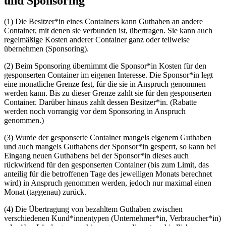
und Sponsoring
(1) Die Besitzer*in eines Containers kann Guthaben an andere
Container, mit denen sie verbunden ist,
über­tra­gen
. Sie kann auch
regelmäßige Kosten anderer Container ganz oder teilweise
übernehmen (Sponsoring).
(2) Beim Sponsoring übernimmt die Sponsor*in Kosten für den
gesponserten Container im eigenen Interesse. Die Sponsor*in legt
eine monatliche Grenze fest, für die sie in Anspruch genommen
werden kann. Bis zu dieser Grenze zahlt sie für den gesponserten
Container. Darüber
hi­naus
zahlt dessen Besitzer*in. (Rabatte
werden noch vorrangig vor dem Sponsoring in Anspruch
genommen.)
(3) Wurde der gesponserte Container mangels eigenem Guthaben
und auch mangels Guthabens der Sponsor*in gesperrt, so kann bei
Eingang neuen Guthabens bei der Sponsor*in dieses auch
rückwirkend für den gesponserten Container (bis zum Limit, das
anteilig für die betroffenen Tage des jeweiligen Monats berechnet
wird) in Anspruch genommen werden, jedoch nur maximal einen
Monat (taggenau) zurück.
(4) Die Übertragung von bezahltem Guthaben zwischen
verschiedenen Kund*innentypen (Unternehmer*in, Verbraucher*in)