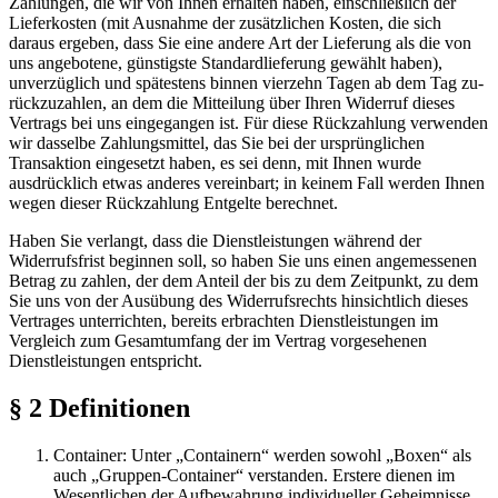
Zahlungen, die wir von Ihnen erhalten haben, einschließlich der
Lieferkosten (mit Ausnahme der zusätzlichen Kosten, die sich
daraus ergeben, dass Sie eine andere Art der Lieferung als die von
uns angebotene, günstigste Standardlieferung gewählt haben),
unverzüglich und spätestens binnen vierzehn Tagen ab dem Tag
zu­
rück­zu­zah­len,
an dem die Mitteilung über Ihren Widerruf dieses
Vertrags bei uns eingegangen ist. Für diese Rückzahlung verwenden
wir dasselbe Zahlungsmittel, das Sie bei der
ur­sprüng­li­chen
Transaktion eingesetzt haben, es sei denn, mit Ihnen wurde
ausdrücklich etwas anderes vereinbart; in keinem Fall werden Ihnen
wegen dieser Rückzahlung Entgelte berechnet.
Haben Sie verlangt, dass die Dienstleistungen während der
Widerrufsfrist beginnen soll, so haben Sie uns einen angemessenen
Betrag zu zahlen, der dem Anteil der bis zu dem Zeitpunkt, zu dem
Sie uns von der Ausübung des Widerrufsrechts hinsichtlich dieses
Vertrages unterrichten, bereits erbrachten Dienstleistungen im
Vergleich zum Gesamtumfang der im Vertrag vorgesehenen
Dienstleistungen entspricht.
§ 2 Definitionen
Container: Unter „Containern“ werden sowohl „Boxen“ als
auch „Gruppen-Container“ verstanden. Erstere dienen im
Wesentlichen der Aufbewahrung individueller Geheimnisse,