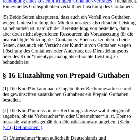
Kündigung eines kostenpflichtigen Container-Vertrages“)
behandelt.
Ein evtuelles Gratisguthaben verfällt bei Löschung des Containers.
(5) Beide Seiten akzeptieren, dass auch ein Verfall von Guthaben
wegen Unterschreitung des Mindestumsatzes als erbrachte Leistung
zu behandeln ist, nämlich der Bereitstellung von bestellten, dann
aber doch nicht abgerufenen Ressourcen als Voraussetzung für die
beabsichtigte Nutzung des Containers. Ebenso akzeptieren beide
Seiten, dass auch ein Verzicht der Kund*in von Guthaben wegen
Löschung des Containers oder Änderung des Dienstleitungsorts
oder des Kund*innentyps analog als erbrachte Leistung zu
behandeln ist.
§ 16 Einzahlung von Prepaid-Guthaben
(1) Die Kund*in kann nach Eingabe ihrer Rechnungsadresse und
des
ge­wünsch­ten zu­sätz­li­chen
Guthabens ein Prepaid-Guthaben
bestellen.
(2) Die Kund*in muss in der Rechnungsadresse wahrheitsgemäß
angeben, ob sie Verbraucher*in oder Unternehmer*in ist. Ebenso
muss sie wahrheitsgemäß den Dienstleistungsort angeben. (Siehe
§ 2 („Definitionen“)
.
(3) Unternehmer*innen außerhalb Deutschlands und